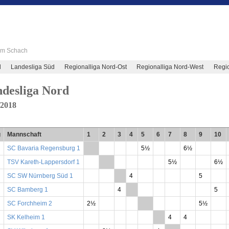
 im Schach
d
Landesliga Süd
Regionalliga Nord-Ost
Regionalliga Nord-West
Regio
desliga Nord
/2018
g
Mannschaft
1
2
3
4
5
6
7
8
9
10
SC Bavaria Regensburg 1
**
5½
6½
TSV Kareth-Lappersdorf 1
**
5½
6½
SC SW Nürnberg Süd 1
**
4
5
SC Bamberg 1
4
**
5
SC Forchheim 2
2½
**
5½
SK Kelheim 1
**
4
4