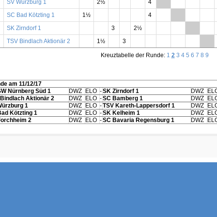
SV Würzburg 1
2½
4
**
SC Bad Kötzting 1
1½
4
**
SK Zirndorf 1
3
2½
**
TSV Bindlach Aktionär 2
1½
3
**
Kreuztabelle der Runde:
1
2
3
4
5
6
7
8
9
nde am 11/12/17
SW Nürnberg Süd 1
DWZ
ELO
-
SK Zirndorf 1
DWZ
EL
Bindlach Aktionär 2
DWZ
ELO
-
SC Bamberg 1
DWZ
EL
ürzburg 1
DWZ
ELO
-
TSV Kareth-Lappersdorf 1
DWZ
EL
ad Kötzting 1
DWZ
ELO
-
SK Kelheim 1
DWZ
EL
orchheim 2
DWZ
ELO
-
SC Bavaria Regensburg 1
DWZ
EL