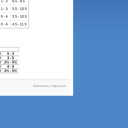
1 - 3
6.5 - 9.5
1 - 3
5.5 - 10.5
0 - 4
5.5 - 10.5
0 - 4
4.5 - 11.5
O
5 - 3
O
3 - 5
O
2½ - 5½
O
4 - 4
O
2½ - 5½
Datenschutz
|
Impressum