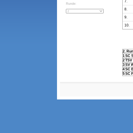
7.
Runde:
8.
9.
10.
2. Ru
1
SC 
2
TSV 
3
SV W
4
SC B
5
SC F