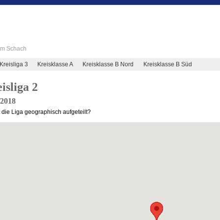
 im Schach
Kreisliga 3
Kreisklasse A
Kreisklasse B Nord
Kreisklasse B Süd
isliga 2
/2018
t die Liga geographisch aufgeteilt?