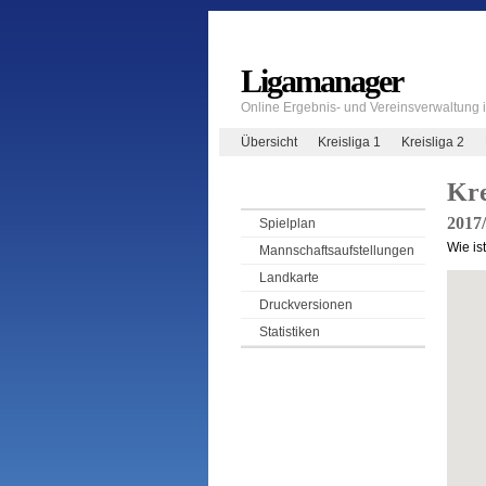
Ligamanager
Online Ergebnis- und Vereinsverwaltung
Übersicht
Kreisliga 1
Kreisliga 2
Kre
2017
Spielplan
Wie is
Mannschaftsaufstellungen
Landkarte
Druckversionen
Statistiken