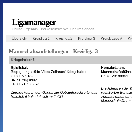
Ligamanager
Online Ergebnis- und Vereinsverwaltung im Schach
Übersicht
Kreisliga 1
Kreisliga 2
Kreisliga 3
Kreisklasse A
Kr
Mannschaftsaufstellungen - Kreisliga 3
Kriegshaber 5
Spiellokal:
Kontaktdaten:
Begegnungsstätte "Altes Zollhaus" Kriegshaber
Mannschaftsführe
Ulmer Str. 182
Crista, Alexander
86156 Augsburg
Tel: 0821 401267
Die Adressen der 
Zugang?durch den Garten zur Gebäuderückseite; das
registierten Benutz
Spiellokal befindet sich im 2. OG
Zugangsdaten erhal
Mannschaftsführer.