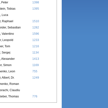
, Peter
1398
stein, Tobias
1395
, Luca
r, Raphael
1510
ider, Sebastian
1282
, Valentino
1596
r, Leopold
1233
er, Tom
1216
, Sergej
1134
, Alexander
1413
r, Simon
1169
nenko, Leon
755
 Albert, Dr.
1249
nenko, Roman
rachi, Claudiu
ieber, Thomas
776