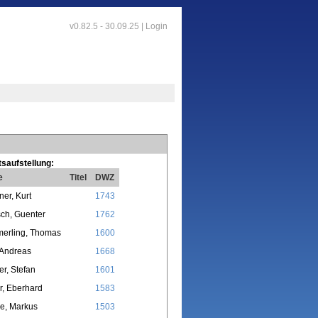
v0.82.5 - 30.09.25 |
Login
saufstellung:
e
Titel
DWZ
ner, Kurt
1743
ch, Guenter
1762
erling, Thomas
1600
 Andreas
1668
er, Stefan
1601
, Eberhard
1583
e, Markus
1503