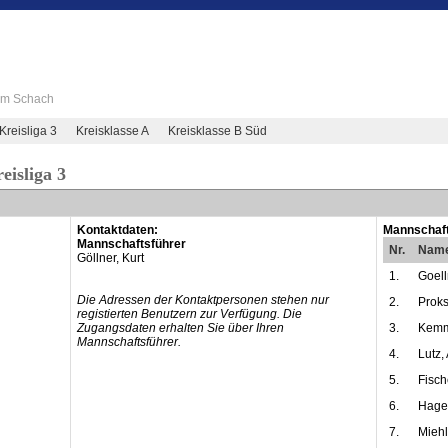
 im Schach
Kreisliga 3
Kreisklasse A
Kreisklasse B Süd
eisliga 3
Kontaktdaten:
Mannschaft
Mannschaftsführer
Nr.
Nam
Göllner, Kurt
1.
Goell
Die Adressen der Kontaktpersonen stehen nur
2.
Proks
registierten Benutzern zur Verfügung. Die
Zugangsdaten erhalten Sie über Ihren
3.
Kemm
Mannschaftsführer.
4.
Lutz,
5.
Fisch
6.
Hager
7.
Miehl