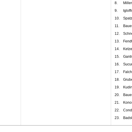
8.
Miller
9.
Igloff
10.
Spatz
11.
Baue
12.
Schne
13.
Fendt
14.
Ketze
15.
Gantn
16.
Sucur
17.
Falch
18.
Grube
19.
Kudi
20.
Bauer,
21.
Kono
22.
Condo
23.
Badst