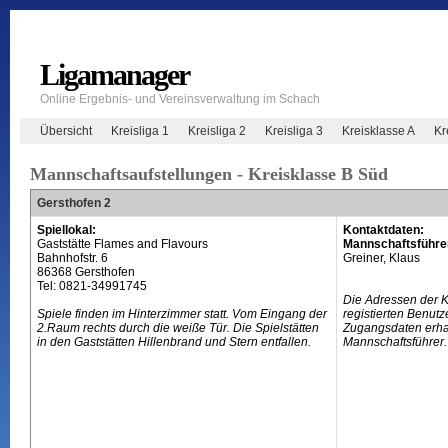
Ligamanager
Online Ergebnis- und Vereinsverwaltung im Schach
Übersicht
Kreisliga 1
Kreisliga 2
Kreisliga 3
Kreisklasse A
Kr
Mannschaftsaufstellungen - Kreisklasse B Süd
Gersthofen 2
Spiellokal:
Kontaktdaten:
Gaststätte Flames and Flavours
Mannschaftsführe
Bahnhofstr. 6
Greiner, Klaus
86368 Gersthofen
Tel: 0821-34991745
Die Adressen der 
Spiele finden im Hinterzimmer statt. Vom Eingang der
registierten Benutz
2.Raum rechts durch die weiße Tür. Die Spielstätten
Zugangsdaten erhal
in den Gaststätten Hillenbrand und Stern entfallen.
Mannschaftsführer.